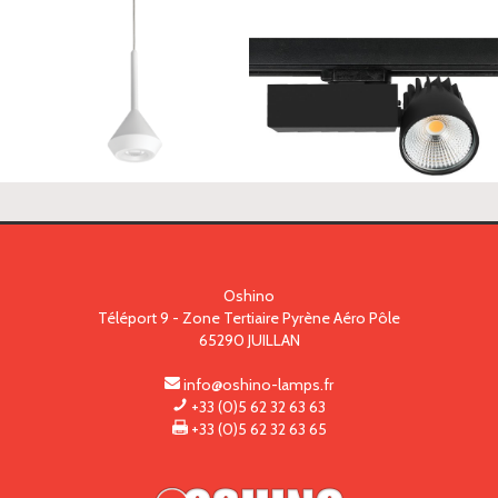
DOWNLIGHT LED
CARDAN LED
Oshino
SUSPENSION
PROJECTEUR
Téléport 9 - Zone Tertiaire Pyrène Aéro Pôle
LED
INTERIEUR LED
65290
JUILLAN
info@oshino-lamps.fr
+33 (0)5 62 32 63 63
+33 (0)5 62 32 63 65