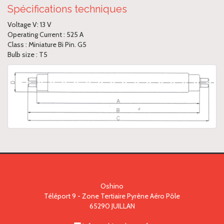
Spécifications techniques
Voltage V: 13 V
Operating Current : 525 A
Class : Miniature Bi Pin. G5
Bulb size : T5
Oshino
Téléport 9 - Zone Tertiaire Pyrène Aéro Pôle
65290
JUILLAN