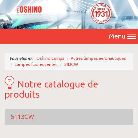
Menu
Accueil
Vous êtes ici :
Oshino Lamps
Autres lampes aéronautiques
Lampes fluorescentes
5113CW
Présentation
Notre catalogue de
Catalogue 2026
produits
Nos produits
Nous contacter
5113CW