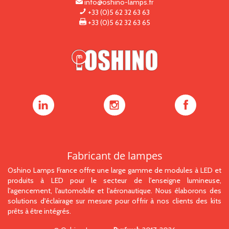
info@oshino-lamps.fr
+33 (0)5 62 32 63 63
+33 (0)5 62 32 63 65
Oshino
Oshino
Oshino
Lamps
Lamps
Lamps
sur
sur
sur
LinkedIn
Instagram
Facebook
Fabricant de lampes
Oshino Lamps France offre une large gamme de modules à LED et
produits à LED pour le secteur de l'enseigne lumineuse,
l'agencement, l'automobile et l'aéronautique. Nous élaborons des
solutions d'éclairage sur mesure pour offrir à nos clients des kits
prêts à être intégrés.