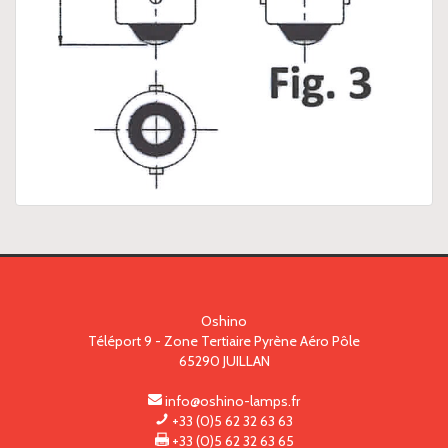
Oshino
Téléport 9 - Zone Tertiaire Pyrène Aéro Pôle
65290
JUILLAN
info@oshino-lamps.fr
+33 (0)5 62 32 63 63
+33 (0)5 62 32 63 65