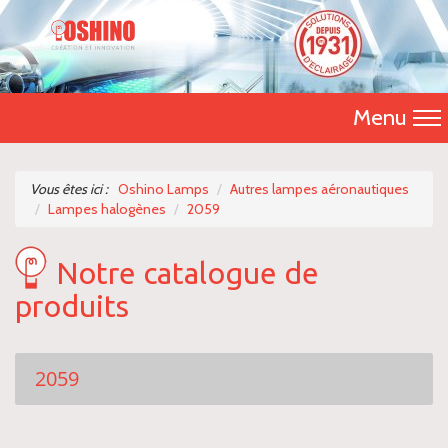
Menu
Accueil
Vous êtes ici :
Oshino Lamps
Autres lampes aéronautiques
Lampes halogènes
2059
Présentation
Notre catalogue de
Catalogue 2026
produits
Nos produits
Nous contacter
2059