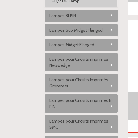
T-1 1/2 IBP Lamp
Lampes BI PIN
Lampes Sub Midget Flanged
Lampes Midget Flanged
Lampes pour Circuits imprimés
Neowedge
Lampes pour Circuits imprimés
Grommet
Lampes pour Circuits imprimés BI
PIN
Lampes pour Circuits imprimés
SMC