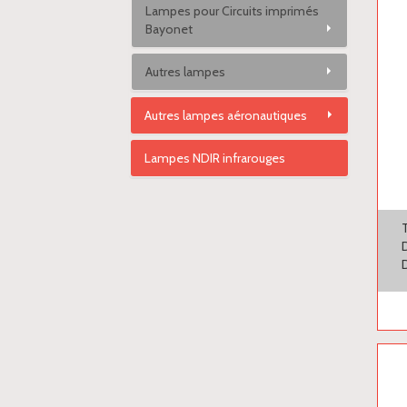
Lampes pour Circuits imprimés
Bayonet
Autres lampes
Autres lampes aéronautiques
Lampes NDIR infrarouges