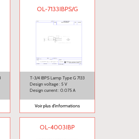
OL-7133IBPS/G
3
T-3/4 IBPS Lamp Type G 7133
Design voltage : 5 V
Design current : 0.075 A
Voir plus d'informations
OL-4003IBP