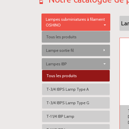
Lampes subminiatures à filament
La
OSHINO
Tous les produits
Lampe sortie fil
Lampes IBP
Tous les produits
T-3/4 IBPS Lamp Type A
T-3/4 IBPS Lamp Type G
T-1 1/4 IBP Lamp