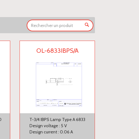
OL-6833IBPS/A
0
T-3/4 IBPS Lamp Type A 6833
Design voltage : 5 V
Design current : 0.06 A