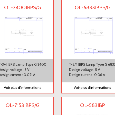
OL-2400IBPS/G
OL-6833IBPS/G
T-3/4 IBPS Lamp Type G 2400
T-3/4 IBPS Lamp Type G 683
Design voltage : 5 V
Design voltage : 5 V
Design current : 0.021 A
Design current : 0.06 A
Voir plus d'informations
Voir plus d'informations
OL-7153IBPS/G
OL-583IBP