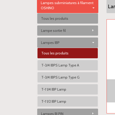
Lampes subminiatures à filament
La
OSHINO
Tous les produits
Lampe sortie fil
Lampes IBP
Tous les produits
T-3/4 IBPS Lamp Type A
T-3/4 IBPS Lamp Type G
T-1 1/4 IBP Lamp
T-1 1/2 IBP Lamp
Lampes BI PIN