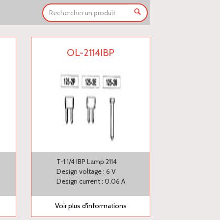
OL-2114IBP
T-1 1/4 IBP Lamp 2114
Design voltage : 6 V
Design current : 0.06 A
Voir plus d'informations