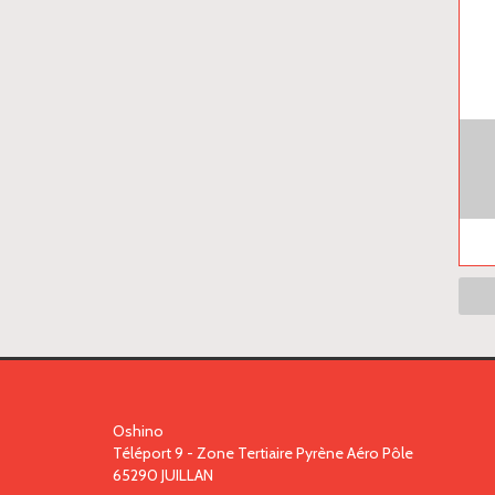
Oshino
Téléport 9 - Zone Tertiaire Pyrène Aéro Pôle
65290
JUILLAN