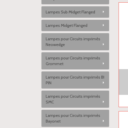
Lampes Sub Midget Flanged
Lampes Midget Flanged
Lampes pour Circuits imprimés
Neowedge
Lampes pour Circuits imprimés
Grommet
Lampes pour Circuits imprimés BI
PIN
Lampes pour Circuits imprimés
SMC
Lampes pour Circuits imprimés
Bayonet