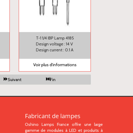
T-1 1/4 IBP Lamp 4185
Design voltage : 14 V
Design current : 0.1 A
Voir plus d'informations
Suivant
Fin
Fabricant de lampes
Oshino Lamps France offre une large
gamme de modules à LED et produits à