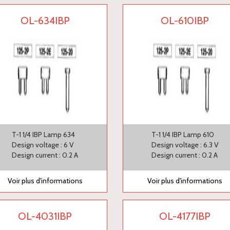
OL-634IBP
OL-610IBP
T-1 1/4 IBP Lamp 634
T-1 1/4 IBP Lamp 610
Design voltage : 6 V
Design voltage : 6.3 V
Design current : 0.2 A
Design current : 0.2 A
Voir plus d'informations
Voir plus d'informations
OL-4031IBP
OL-4177IBP