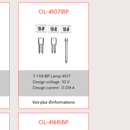
OL-4107IBP
T-1 1/4 IBP Lamp 4107
Design voltage : 10 V
Design current : 0.014 A
Voir plus d'informations
OL-4168IBP