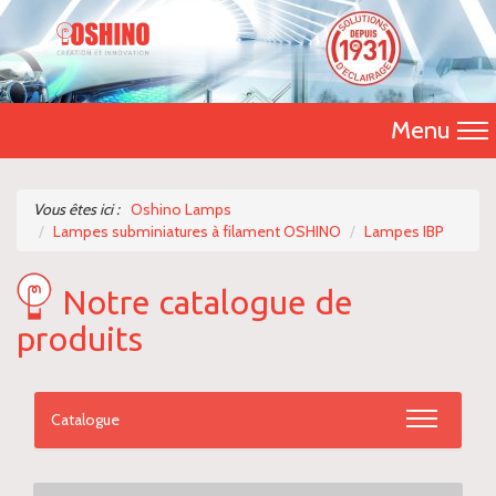
Menu
Accueil
Vous êtes ici :
Oshino Lamps
Lampes subminiatures à filament OSHINO
Lampes IBP
Présentation
Notre catalogue de
Catalogue 2026
produits
Nos produits
Nous contacter
Catalogue