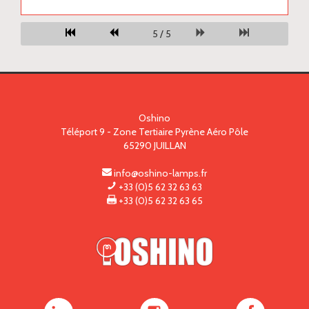
5 / 5
Oshino
Téléport 9 - Zone Tertiaire Pyrène Aéro Pôle
65290
JUILLAN
info@oshino-lamps.fr
+33 (0)5 62 32 63 63
+33 (0)5 62 32 63 65