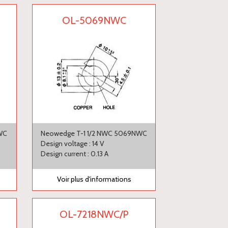
OL-5069NWC
WC
Neowedge T-1 1/2 NWC 5069NWC
Design voltage : 14 V
Design current : 0.13 A
Voir plus d'informations
OL-7218NWC/P