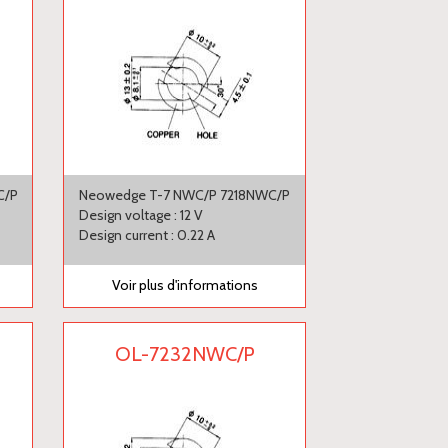
C/P
Neowedge T-7 NWC/P 7218NWC/P
Design voltage : 12 V
Design current : 0.22 A
Voir plus d'informations
OL-7232NWC/P