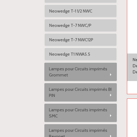
Neowedge T-1 1/2 NWC
Neowedge T-7 NWC/P
Neowedge T-7 NWC12P
Neowedge T1 NWA5.5
N
De
Lampes pour Circuits imprimés
De
Grommet
Lampes pour Circuits imprimés BI
PIN
Lampes pour Circuits imprimés
SMC
Lampes pour Circuits imprimés
Bayonet