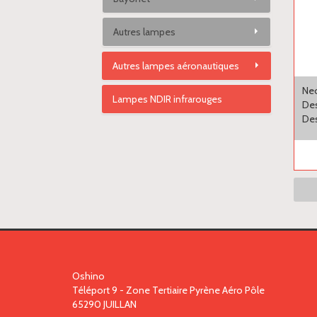
Autres lampes
Autres lampes aéronautiques
Ne
Lampes NDIR infrarouges
Des
Des
Oshino
Téléport 9 - Zone Tertiaire Pyrène Aéro Pôle
65290
JUILLAN