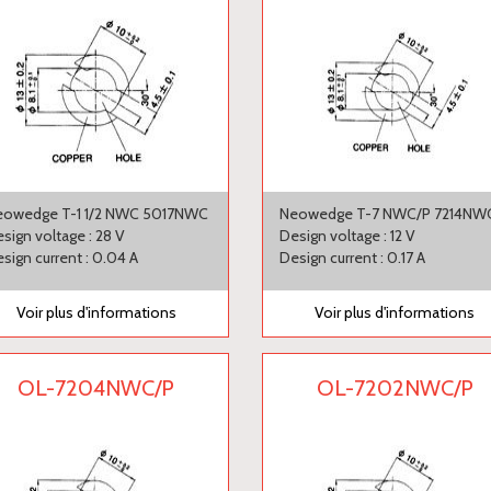
eowedge T-1 1/2 NWC 5017NWC
Neowedge T-7 NWC/P 7214NW
sign voltage : 28 V
Design voltage : 12 V
sign current : 0.04 A
Design current : 0.17 A
Voir plus d'informations
Voir plus d'informations
OL-7204NWC/P
OL-7202NWC/P