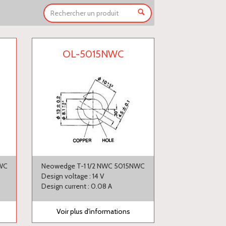
OL-5015NWC
NWC
Neowedge T-1 1/2 NWC 5015NWC
Design voltage : 14 V
Design current : 0.08 A
Voir plus d'informations