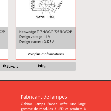
C/P
Neowedge T-7 NWC/P 7232NWC/P
Design voltage : 14 V
Design current : 0.125 A
Voir plus d'informations
Suivant
Fin
Fabricant de lampes
Oshino Lamps France offre une large
gamme de modules à LED et produits à