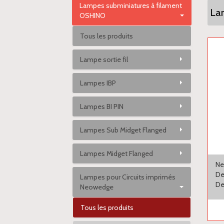
Lampes subminiatures à filament
Lam
OSHINO
Tous les produits
Lampe sortie fil
Lampes IBP
Lampes BI PIN
Lampes Sub Midget Flanged
Lampes Midget Flanged
Ne
De
Lampes pour Circuits imprimés
De
Neowedge
Tous les produits