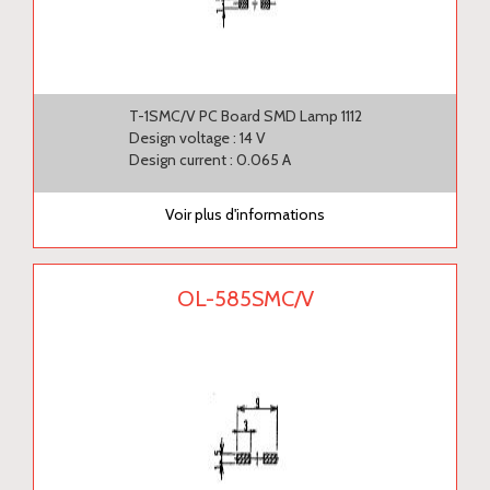
T-1SMC/V PC Board SMD Lamp 1112
Design voltage : 14 V
Design current : 0.065 A
Voir plus d'informations
OL-585SMC/V