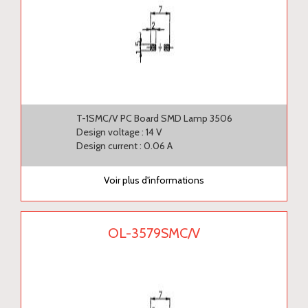
T-1SMC/V PC Board SMD Lamp 3506
Design voltage : 14 V
Design current : 0.06 A
Voir plus d'informations
OL-3579SMC/V