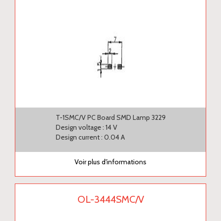
T-1SMC/V PC Board SMD Lamp 3229
Design voltage : 14 V
Design current : 0.04 A
Voir plus d'informations
OL-3444SMC/V