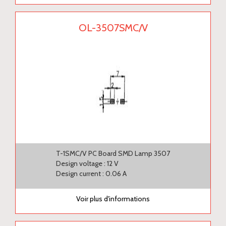
OL-3507SMC/V
T-1SMC/V PC Board SMD Lamp 3507
Design voltage : 12 V
Design current : 0.06 A
Voir plus d'informations