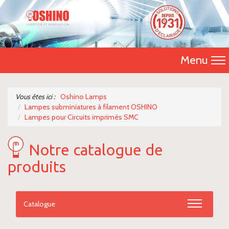
Menu
Accueil
Vous êtes ici :
Oshino Lamps
Lampes subminiatures à filament OSHINO
Présentation
Lampes pour Circuits imprimés SMC
Catalogue 2026
Notre catalogue de
Nos produits
produits
Nous contacter
Catalogue