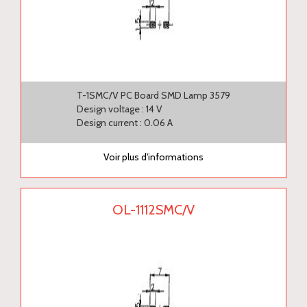
T-1SMC/V PC Board SMD Lamp 3579
Design voltage : 14 V
Design current : 0.06 A
Voir plus d'informations
OL-1112SMC/V