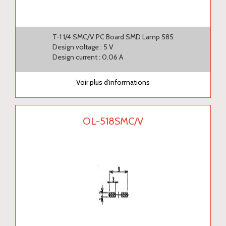
T-1 1/4 SMC/V PC Board SMD Lamp 585
Design voltage : 5 V
Design current : 0.06 A
Voir plus d'informations
OL-518SMC/V