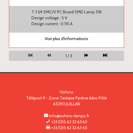
T-1 1/4 SMC/V PC Board SMD Lamp 518
Design voltage : 5 V
Design current : 0.115 A
Voir plus d'informations
1 / 3
Oshino
Téléport 9 - Zone Tertiaire Pyrène Aéro Pôle
65290
JUILLAN
info@oshino-lamps.fr
+33 (0)5 62 32 63 63
+33 (0)5 62 32 63 65