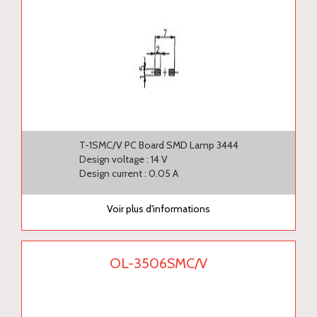
T-1SMC/V PC Board SMD Lamp 3444
Design voltage : 14 V
Design current : 0.05 A
Voir plus d'informations
OL-3506SMC/V