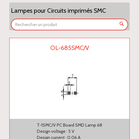
Lampes pour Circuits imprimés SMC
OL-685SMC/V
T-1SMC/V PC Board SMD Lamp 68
Design voltage : 5 V
Design current : 0.06 A