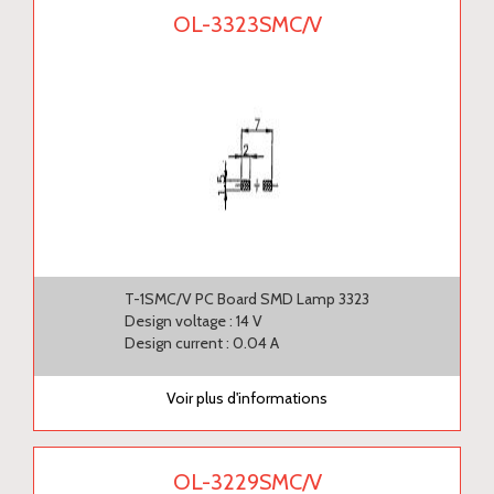
OL-3323SMC/V
T-1SMC/V PC Board SMD Lamp 3323
Design voltage : 14 V
Design current : 0.04 A
Voir plus d'informations
OL-3229SMC/V