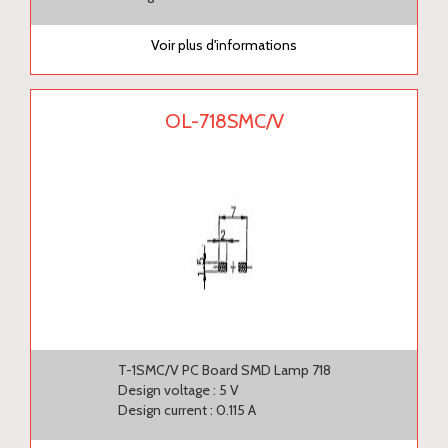
Voir plus d'informations
OL-718SMC/V
T-1SMC/V PC Board SMD Lamp 718
Design voltage : 5 V
Design current : 0.115 A