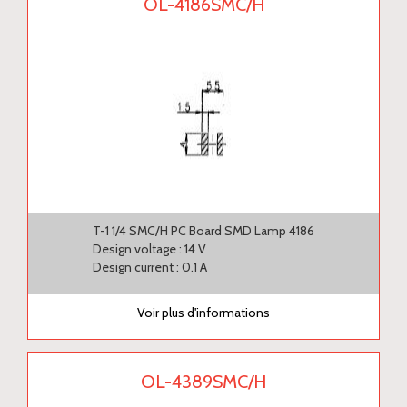
OL-4186SMC/H
T-1 1/4 SMC/H PC Board SMD Lamp 4186
Design voltage : 14 V
Design current : 0.1 A
Voir plus d'informations
OL-4389SMC/H