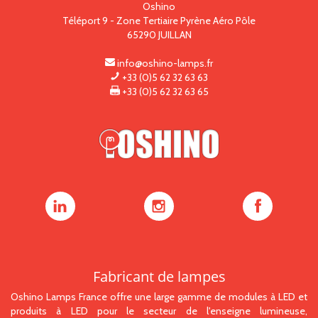
Oshino
Téléport 9 - Zone Tertiaire Pyrène Aéro Pôle
65290
JUILLAN
info@oshino-lamps.fr
+33 (0)5 62 32 63 63
+33 (0)5 62 32 63 65
Oshino
Oshino
Oshino
Lamps
Lamps
Lamps
sur
sur
sur
LinkedIn
Instagram
Facebook
Fabricant de lampes
Oshino Lamps France offre une large gamme de modules à LED et
produits à LED pour le secteur de l'enseigne lumineuse,