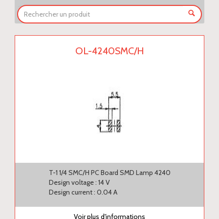
OL-4240SMC/H
T-1 1/4 SMC/H PC Board SMD Lamp 4240
Design voltage : 14 V
Design current : 0.04 A
Voir plus d'informations