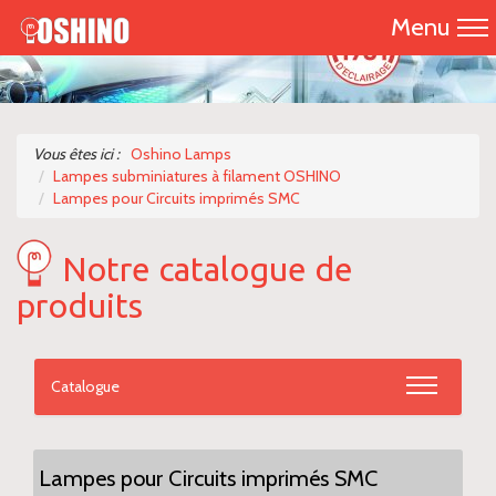
Menu
Accueil
Présentation
Vous êtes ici :
Oshino Lamps
Lampes subminiatures à filament OSHINO
Catalogue 2026
Lampes pour Circuits imprimés SMC
Nos produits
Notre catalogue de
produits
Nous contacter
Catalogue
Lampes pour Circuits imprimés SMC