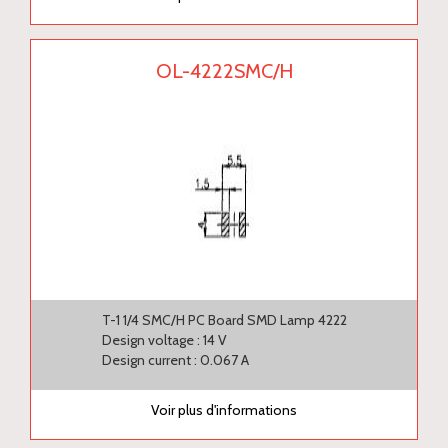
OL-4222SMC/H
T-1 1/4 SMC/H PC Board SMD Lamp 4222
Design voltage : 14 V
Design current : 0.067 A
Voir plus d'informations