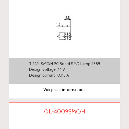
T-1 1/4 SMC/H PC Board SMD Lamp 4389
Design voltage : 14 V
Design current : 0.115 A
Voir plus d'informations
OL-4009SMC/H