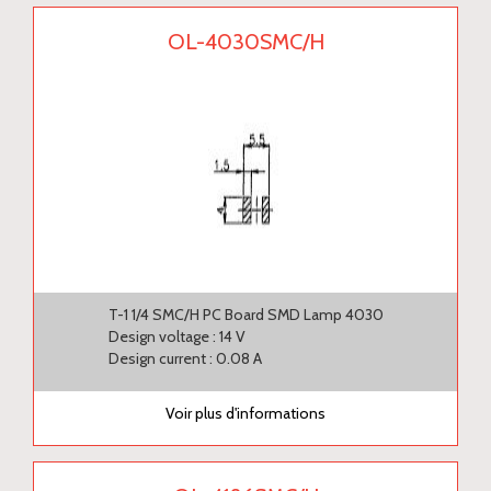
OL-4030SMC/H
T-1 1/4 SMC/H PC Board SMD Lamp 4030
Design voltage : 14 V
Design current : 0.08 A
Voir plus d'informations