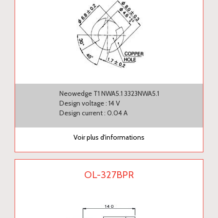
Neowedge T1 NWA5.1 3323NWA5.1
Design voltage : 14 V
Design current : 0.04 A
Voir plus d'informations
OL-327BPR