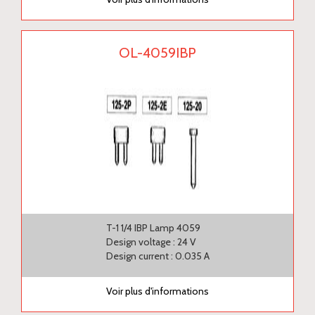
OL-4059IBP
T-1 1/4 IBP Lamp 4059
Design voltage : 24 V
Design current : 0.035 A
Voir plus d'informations