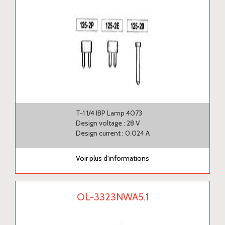
T-1 1/4 IBP Lamp 4073
Design voltage : 28 V
Design current : 0.024 A
Voir plus d'informations
OL-3323NWA5.1