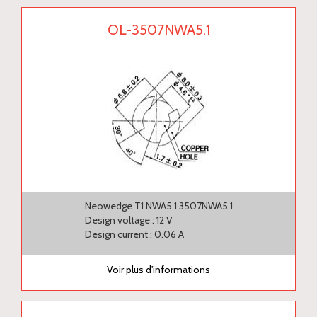
OL-3507NWA5.1
Neowedge T1 NWA5.1 3507NWA5.1
Design voltage : 12 V
Design current : 0.06 A
Voir plus d'informations