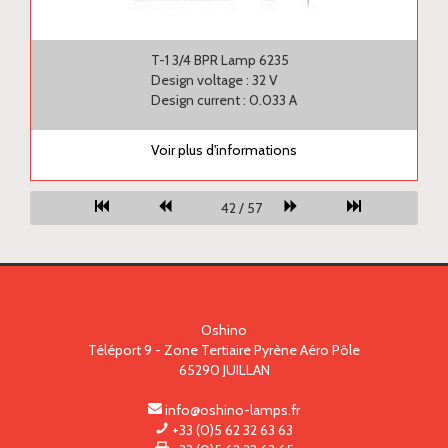
T-1 3/4 BPR Lamp 6235
Design voltage : 32 V
Design current : 0.033 A
Voir plus d'informations
42 / 57
Oshino
Téléport 9 - Zone Tertiaire Pyrène Aéro Pôle
65290
JUILLAN
info@oshino-lamps.fr
+33 (0)5 62 32 63 63