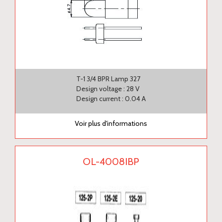
T-1 3/4 BPR Lamp 327
Design voltage : 28 V
Design current : 0.04 A
Voir plus d'informations
OL-4008IBP