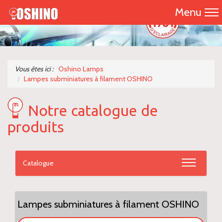
Menu
Accueil
Présentation
Vous êtes ici :
Oshino Lamps
Lampes subminiatures à filament OSHINO
Catalogue 2026
Notre catalogue de
Nos produits
produits
Nous contacter
Catalogue
Lampes subminiatures à filament OSHINO