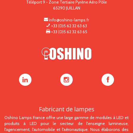
Téléport 9 - Zone Tertiaire Pyrène Aéro Pôle
65290
JUILLAN
info@oshino-lamps.fr
+33 (0)5 62 32 63 63
+33 (0)5 62 32 63 65
Oshino
Oshino
Oshino
Lamps
Lamps
Lamps
sur
sur
sur
LinkedIn
Instagram
Facebook
Fabricant de lampes
Oshino Lamps France offre une large gamme de modules à LED et
produits à LED pour le secteur de l'enseigne lumineuse,
l'agencement, l'automobile et l'aéronautique. Nous élaborons des