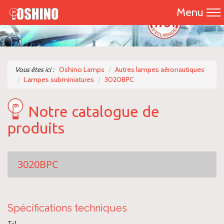
Menu
Accueil
Présentation
Vous êtes ici :
Oshino Lamps
Autres lampes aéronautiques
Lampes subminiatures
3020BPC
Catalogue 2026
Notre catalogue de
Nos produits
produits
Nous contacter
3020BPC
Spécifications techniques
T-1