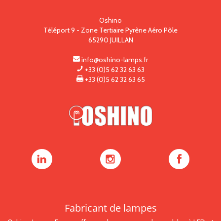
Oshino
Téléport 9 - Zone Tertiaire Pyrène Aéro Pôle
65290
JUILLAN
info@oshino-lamps.fr
+33 (0)5 62 32 63 63
+33 (0)5 62 32 63 65
Oshino
Oshino
Oshino
Lamps
Lamps
Lamps
sur
sur
sur
LinkedIn
Instagram
Facebook
Fabricant de lampes