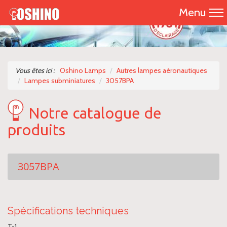
Menu
Accueil
Présentation
Vous êtes ici :
Oshino Lamps
Autres lampes aéronautiques
Lampes subminiatures
3057BPA
Catalogue 2026
Notre catalogue de
Nos produits
produits
Nous contacter
3057BPA
Spécifications techniques
T-1