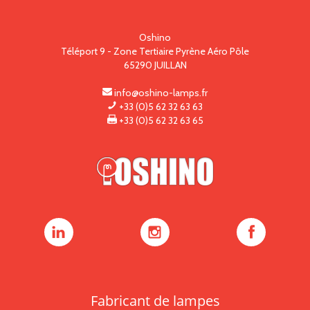
Oshino
Téléport 9 - Zone Tertiaire Pyrène Aéro Pôle
65290
JUILLAN
info@oshino-lamps.fr
+33 (0)5 62 32 63 63
+33 (0)5 62 32 63 65
Oshino
Oshino
Oshino
Lamps
Lamps
Lamps
sur
sur
sur
LinkedIn
Instagram
Facebook
Fabricant de lampes