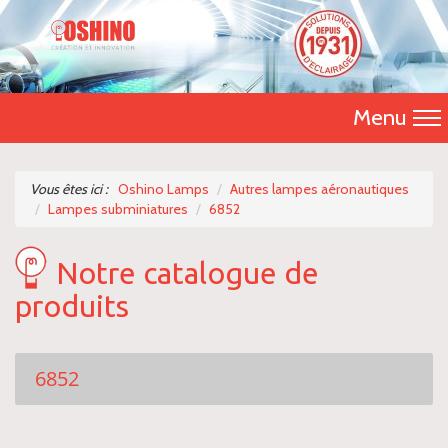
Menu
Accueil
Vous êtes ici :
Oshino Lamps
Autres lampes aéronautiques
Lampes subminiatures
6852
Présentation
Notre catalogue de
Catalogue 2026
produits
Nos produits
Nous contacter
6852