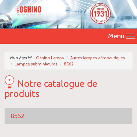
Menu
Accueil
Vous êtes ici :
Oshino Lamps
Autres lampes aéronautiques
Lampes subminiatures
8562
Présentation
Notre catalogue de
Catalogue 2026
produits
Nos produits
Nous contacter
8562