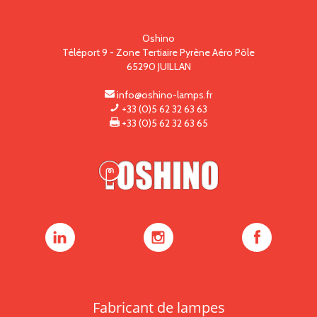
Oshino
Téléport 9 - Zone Tertiaire Pyrène Aéro Pôle
65290
JUILLAN
info@oshino-lamps.fr
+33 (0)5 62 32 63 63
+33 (0)5 62 32 63 65
Oshino
Oshino
Oshino
Lamps
Lamps
Lamps
sur
sur
sur
LinkedIn
Instagram
Facebook
Fabricant de lampes