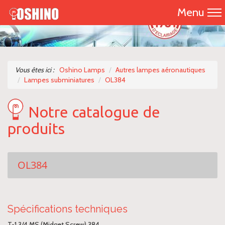
Menu
Accueil
Présentation
Vous êtes ici :
Oshino Lamps
Autres lampes aéronautiques
Lampes subminiatures
OL384
Catalogue 2026
Notre catalogue de
Nos produits
produits
Nous contacter
OL384
Spécifications techniques
T-1 3/4 MS (Midget Screw) 384