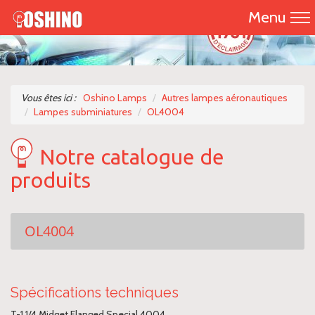
Menu
Accueil
Présentation
Vous êtes ici :
Oshino Lamps
Autres lampes aéronautiques
Lampes subminiatures
OL4004
Catalogue 2026
Notre catalogue de
Nos produits
produits
Nous contacter
OL4004
Spécifications techniques
T-1 1/4 Midget Flanged Special 4004