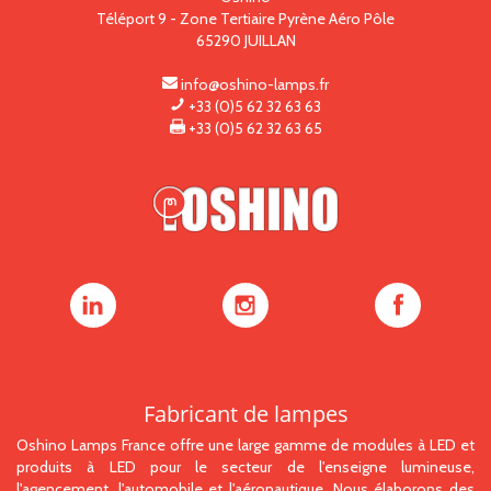
Téléport 9 - Zone Tertiaire Pyrène Aéro Pôle
65290
JUILLAN
info@oshino-lamps.fr
+33 (0)5 62 32 63 63
+33 (0)5 62 32 63 65
Oshino
Oshino
Oshino
Lamps
Lamps
Lamps
sur
sur
sur
LinkedIn
Instagram
Facebook
Fabricant de lampes
Oshino Lamps France offre une large gamme de modules à LED et
produits à LED pour le secteur de l'enseigne lumineuse,
l'agencement, l'automobile et l'aéronautique. Nous élaborons des