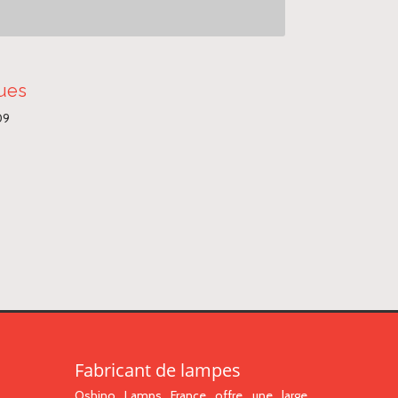
ques
09
Fabricant de lampes
Oshino Lamps France offre une large