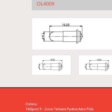
OL4009
Oshino
Téléport 9 - Zone Tertiaire Pyrène Aéro Pôle