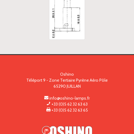
Oshino
Téléport 9 - Zone Tertiaire Pyrène Aéro Pôle
65290
JUILLAN
info@oshino-lamps.fr
+33 (0)5 62 32 63 63
+33 (0)5 62 32 63 65