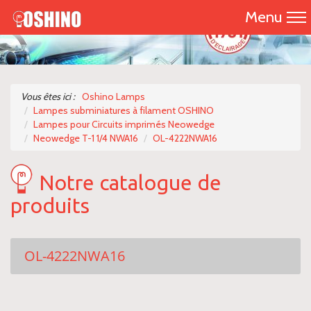
Menu
Accueil
Présentation
Vous êtes ici :
Oshino Lamps
Lampes subminiatures à filament OSHINO
Catalogue 2026
Lampes pour Circuits imprimés Neowedge
Neowedge T-1 1/4 NWA16
OL-4222NWA16
Nos produits
Notre catalogue de
Nous contacter
produits
OL-4222NWA16