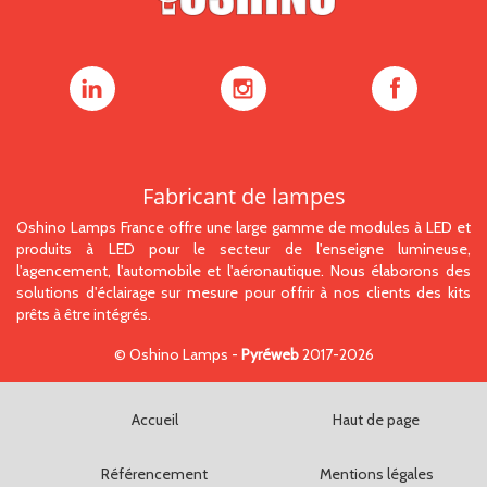
Oshino
Oshino
Oshino
Lamps
Lamps
Lamps
sur
sur
sur
LinkedIn
Instagram
Facebook
Fabricant de lampes
Oshino Lamps France offre une large gamme de modules à LED et
produits à LED pour le secteur de l'enseigne lumineuse,
l'agencement, l'automobile et l'aéronautique. Nous élaborons des
solutions d'éclairage sur mesure pour offrir à nos clients des kits
prêts à être intégrés.
©
Oshino Lamps
-
Pyréweb
2017-2026
Accueil
Haut de page
Référencement
Mentions légales