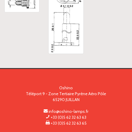
Oshino
Téléport 9 - Zone Tertiaire Pyrène Aéro Pôle
65290
JUILLAN
info@oshino-lamps.fr
+33 (0)5 62 32 63 63
+33 (0)5 62 32 63 65