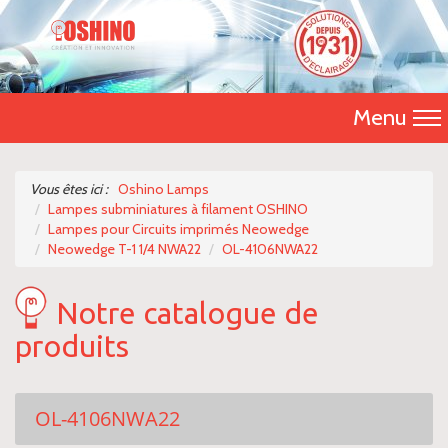
Menu
Accueil
Vous êtes ici :
Oshino Lamps
Lampes subminiatures à filament OSHINO
Présentation
Lampes pour Circuits imprimés Neowedge
Neowedge T-1 1/4 NWA22
OL-4106NWA22
Catalogue 2026
Notre catalogue de
Nos produits
produits
Nous contacter
OL-4106NWA22