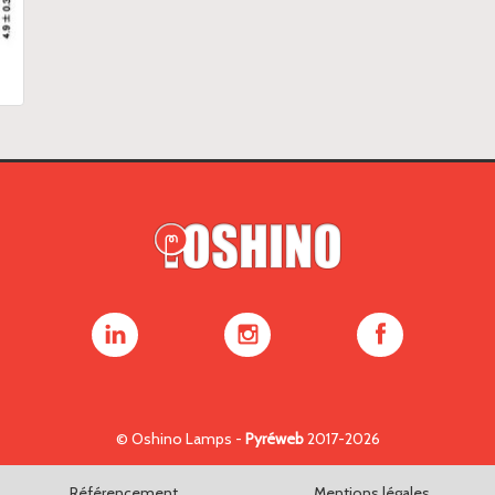
Oshino
Oshino
Oshino
Lamps
Lamps
Lamps
sur
sur
sur
LinkedIn
Instagram
Facebook
©
Oshino Lamps
-
Pyréweb
2017-2026
Référencement
Mentions légales