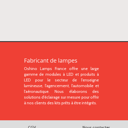
Fabricant de lampes
Oshino Lamps France offre une large
gamme de modules à LED et produits à
LED pour le secteur de l'enseigne
lumineuse, l'agencement, l'automobile et
l'aéronautique. Nous élaborons des
solutions d'éclairage sur mesure pour offrir
à nos clients des kits prêts à être intégrés.
CGV
Nous contacter