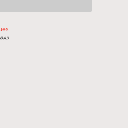
ques
WA4.9