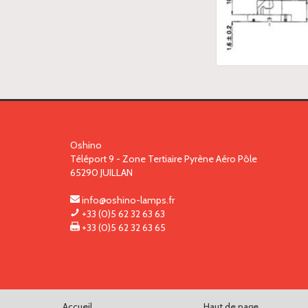
Oshino
Téléport 9 - Zone Tertiaire Pyrène Aéro Pôle
65290
JUILLAN
info@oshino-lamps.fr
+33 (0)5 62 32 63 63
+33 (0)5 62 32 63 65
Accueil
Haut de page