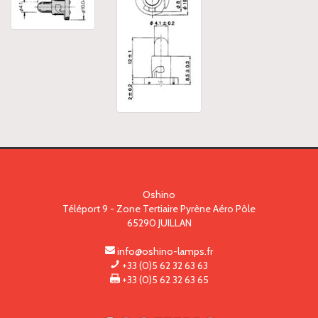
Oshino
Téléport 9 - Zone Tertiaire Pyrène Aéro Pôle
65290
JUILLAN
info@oshino-lamps.fr
+33 (0)5 62 32 63 63
+33 (0)5 62 32 63 65