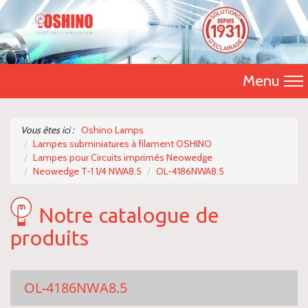
Menu
Accueil
Vous êtes ici :
Oshino Lamps
Lampes subminiatures à filament OSHINO
Présentation
Lampes pour Circuits imprimés Neowedge
Neowedge T-1 1/4 NWA8.5
OL-4186NWA8.5
Catalogue 2026
Notre catalogue de
Nos produits
produits
Nous contacter
OL-4186NWA8.5