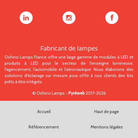
Oshino
Oshino
Oshino
Lamps
Lamps
Lamps
sur
sur
sur
LinkedIn
Instagram
Facebook
Fabricant de lampes
Oshino Lamps France offre une large gamme de modules à LED et
produits à LED pour le secteur de l'enseigne lumineuse,
l'agencement, l'automobile et l'aéronautique. Nous élaborons des
solutions d'éclairage sur mesure pour offrir à nos clients des kits
prêts à être intégrés.
©
Oshino Lamps
-
Pyréweb
2017-2026
Accueil
Haut de page
Référencement
Mentions légales