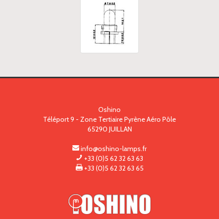
Oshino
Téléport 9 - Zone Tertiaire Pyrène Aéro Pôle
65290
JUILLAN
info@oshino-lamps.fr
+33 (0)5 62 32 63 63
+33 (0)5 62 32 63 65