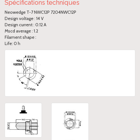
Spécifications techniques
Neowedge T-7 NWC12P 7204NWC12P
Design voltage : 14 V
Design current : 0.12 A
Mscd average : 1.2
Filament shape :
Life: 0 h