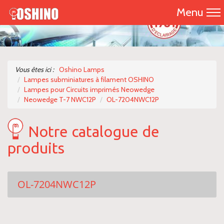
Menu
Accueil
Présentation
Vous êtes ici :
Oshino Lamps
Lampes subminiatures à filament OSHINO
Catalogue 2026
Lampes pour Circuits imprimés Neowedge
Neowedge T-7 NWC12P
OL-7204NWC12P
Nos produits
Notre catalogue de
Nous contacter
produits
OL-7204NWC12P