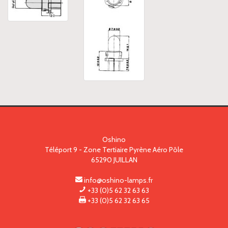
Oshino
Téléport 9 - Zone Tertiaire Pyrène Aéro Pôle
65290
JUILLAN
info@oshino-lamps.fr
+33 (0)5 62 32 63 63
+33 (0)5 62 32 63 65