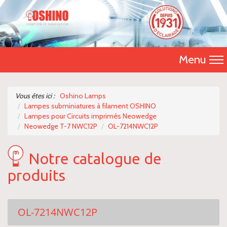
Menu
Accueil
Vous êtes ici :
Oshino Lamps
Lampes subminiatures à filament OSHINO
Présentation
Lampes pour Circuits imprimés Neowedge
Neowedge T-7 NWC12P
OL-7214NWC12P
Catalogue 2026
Notre catalogue de
Nos produits
produits
Nous contacter
OL-7214NWC12P