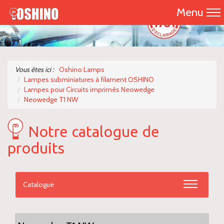
Menu
Accueil
Présentation
Vous êtes ici :
Oshino Lamps
Lampes subminiatures à filament OSHINO
Catalogue 2026
Lampes pour Circuits imprimés Neowedge
Neowedge T1 NW
Nos produits
Notre catalogue de
Nous contacter
produits
Catalogue