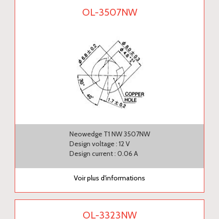
OL-3507NW
Neowedge T1 NW 3507NW
Design voltage : 12 V
Design current : 0.06 A
Voir plus d'informations
OL-3323NW