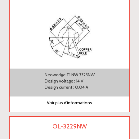
Neowedge T1 NW 3323NW
Design voltage : 14 V
Design current : 0.04 A
Voir plus d'informations
OL-3229NW