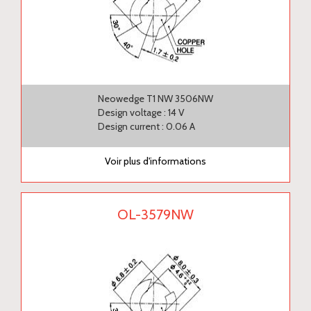
Neowedge T1 NW 3506NW
Design voltage : 14 V
Design current : 0.06 A
Voir plus d'informations
OL-3579NW