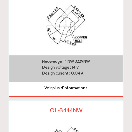
Neowedge T1 NW 3229NW
Design voltage : 14 V
Design current : 0.04 A
Voir plus d'informations
OL-3444NW