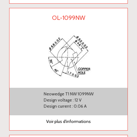
OL-1099NW
Neowedge T1 NW 1099NW
Design voltage : 12 V
Design current : 0.06 A
Voir plus d'informations