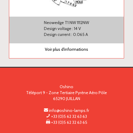
Neowedge T1 NW 1112NW
Design voltage : 14 V
Design current : 0.065 A
Voir plus d'informations
Oshino
Téléport 9 - Zone Tertiaire Pyrène Aéro Pôle
65290
JUILLAN
info@oshino-lamps.fr
+33 (0)5 62 32 63 63
+33 (0)5 62 32 63 65