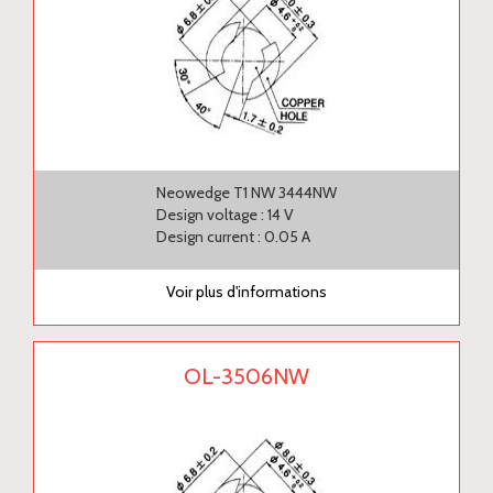
Neowedge T1 NW 3444NW
Design voltage : 14 V
Design current : 0.05 A
Voir plus d'informations
OL-3506NW