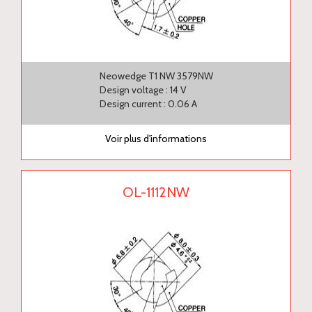
Neowedge T1 NW 3579NW
Design voltage : 14 V
Design current : 0.06 A
Voir plus d'informations
OL-1112NW