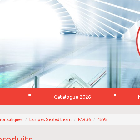
Catalogue 2026
éronautiques
Lampes Sealed beam
PAR 36
4595
produits