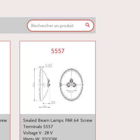
5557
crew
Sealed Beam Lamps PAR 64 Screw
Terminals 5557
Voltage V : 28 V
Watts W : 1000W