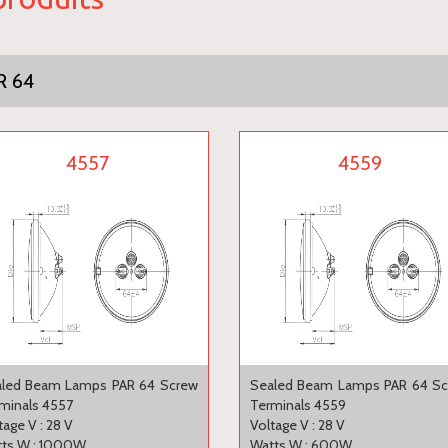
R 64
4557
4559
led Beam Lamps PAR 64 Screw
Sealed Beam Lamps PAR 64 S
minals 4557
Terminals 4559
tage V : 28 V
Voltage V : 28 V
ts W : 1000W
Watts W : 600W