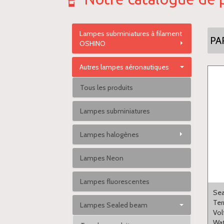
Lampes subminiatures à filament
PA
OSHINO
Autres lampes aéronautiques
Tous les produits
Lampes subminiatures
Lampes halogènes
Lampes Neon
Lampes fluorescentes
Sea
Ter
Lampes Sealed beam
Vol
Wat