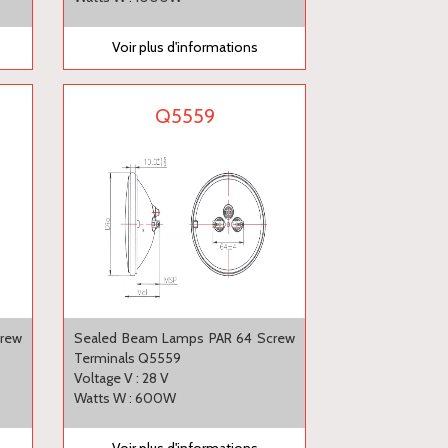
Voir plus d'informations
Q5559
crew
Sealed Beam Lamps PAR 64 Screw
Terminals Q5559
Voltage V : 28 V
Watts W : 600W