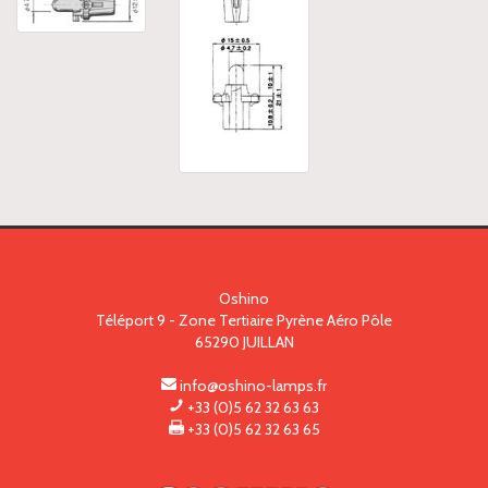
Oshino
Téléport 9 - Zone Tertiaire Pyrène Aéro Pôle
65290
JUILLAN
info@oshino-lamps.fr
+33 (0)5 62 32 63 63
+33 (0)5 62 32 63 65