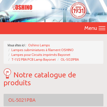
Menu
Accueil
Vous êtes ici :
Oshino Lamps
Lampes subminiatures à filament OSHINO
Présentation
Lampes pour Circuits imprimés Bayonet
T-1 1/2 PBA PCB Lamp Bayonet
OL-5021PBA
Catalogue 2026
Notre catalogue de
Nos produits
produits
Nous contacter
OL-5021PBA