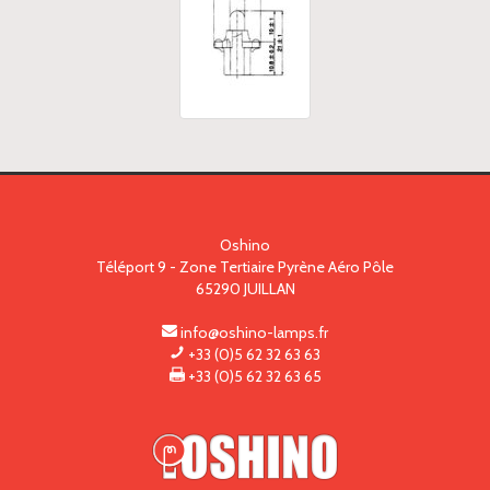
Oshino
Téléport 9 - Zone Tertiaire Pyrène Aéro Pôle
65290
JUILLAN
info@oshino-lamps.fr
+33 (0)5 62 32 63 63
+33 (0)5 62 32 63 65