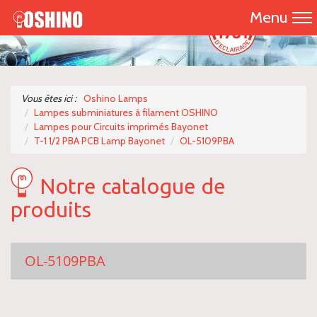
Menu
Accueil
Présentation
Vous êtes ici :
Oshino Lamps
Lampes subminiatures à filament OSHINO
Catalogue 2026
Lampes pour Circuits imprimés Bayonet
T-1 1/2 PBA PCB Lamp Bayonet
OL-5109PBA
Nos produits
Notre catalogue de
Nous contacter
produits
OL-5109PBA