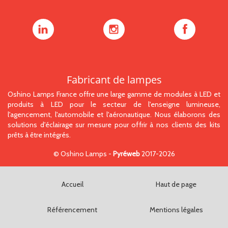
Oshino
Oshino
Oshino
Lamps
Lamps
Lamps
sur
sur
sur
LinkedIn
Instagram
Facebook
Fabricant de lampes
Oshino Lamps France offre une large gamme de modules à LED et
produits à LED pour le secteur de l'enseigne lumineuse,
l'agencement, l'automobile et l'aéronautique. Nous élaborons des
solutions d'éclairage sur mesure pour offrir à nos clients des kits
prêts à être intégrés.
©
Oshino Lamps
-
Pyréweb
2017-2026
Accueil
Haut de page
Référencement
Mentions légales