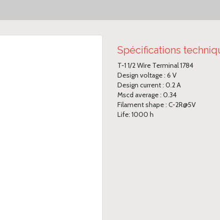
Spécifications techni
T-1 1/2 Wire Terminal 1784
Design voltage : 6 V
Design current : 0.2 A
Mscd average : 0.34
Filament shape : C-2R@5V
Life: 1000 h