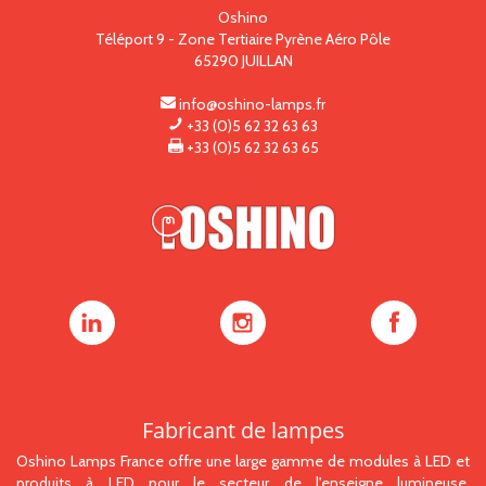
Oshino
Téléport 9 - Zone Tertiaire Pyrène Aéro Pôle
65290
JUILLAN
info@oshino-lamps.fr
+33 (0)5 62 32 63 63
+33 (0)5 62 32 63 65
Oshino
Oshino
Oshino
Lamps
Lamps
Lamps
sur
sur
sur
LinkedIn
Instagram
Facebook
Fabricant de lampes
Oshino Lamps France offre une large gamme de modules à LED et
produits à LED pour le secteur de l'enseigne lumineuse,