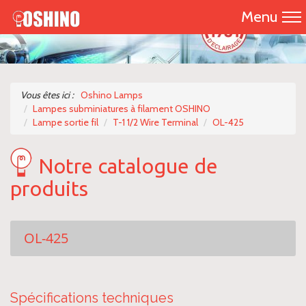
Menu
Accueil
Présentation
Vous êtes ici :
Oshino Lamps
Lampes subminiatures à filament OSHINO
Catalogue 2026
Lampe sortie fil
T-1 1/2 Wire Terminal
OL-425
Nos produits
Notre catalogue de
produits
Nous contacter
OL-425
Spécifications techniques