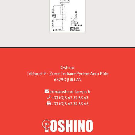
Oshino
Téléport 9 - Zone Tertiaire Pyrène Aéro Pôle
65290
JUILLAN
info@oshino-lamps.fr
+33 (0)5 62 32 63 63
+33 (0)5 62 32 63 65