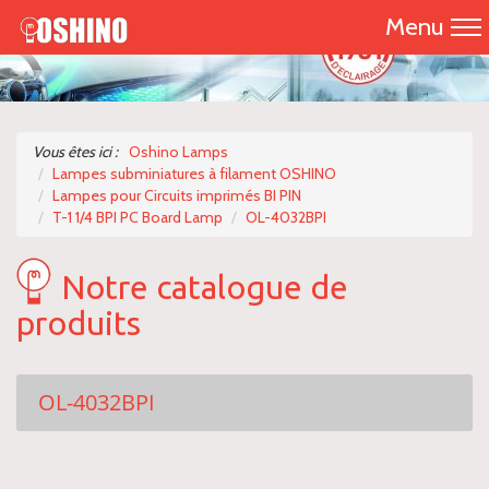
Menu
Accueil
Présentation
Vous êtes ici :
Oshino Lamps
Lampes subminiatures à filament OSHINO
Catalogue 2026
Lampes pour Circuits imprimés BI PIN
T-1 1/4 BPI PC Board Lamp
OL-4032BPI
Nos produits
Notre catalogue de
Nous contacter
produits
OL-4032BPI