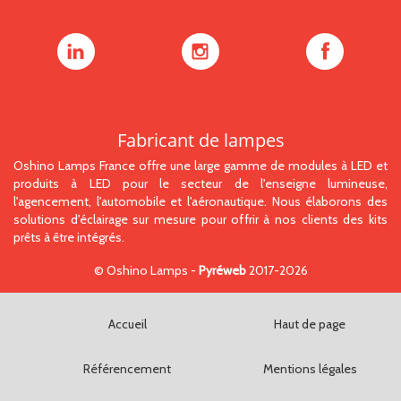
Oshino
Oshino
Oshino
Lamps
Lamps
Lamps
sur
sur
sur
LinkedIn
Instagram
Facebook
Fabricant de lampes
Oshino Lamps France offre une large gamme de modules à LED et
produits à LED pour le secteur de l'enseigne lumineuse,
l'agencement, l'automobile et l'aéronautique. Nous élaborons des
solutions d'éclairage sur mesure pour offrir à nos clients des kits
prêts à être intégrés.
©
Oshino Lamps
-
Pyréweb
2017-2026
Accueil
Haut de page
Référencement
Mentions légales