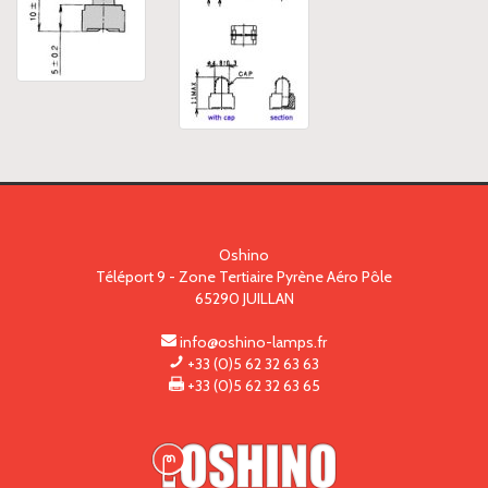
Oshino
Téléport 9 - Zone Tertiaire Pyrène Aéro Pôle
65290
JUILLAN
info@oshino-lamps.fr
+33 (0)5 62 32 63 63
+33 (0)5 62 32 63 65