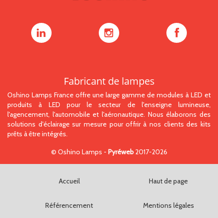
Oshino
Oshino
Oshino
Lamps
Lamps
Lamps
sur
sur
sur
LinkedIn
Instagram
Facebook
Fabricant de lampes
Oshino Lamps France offre une large gamme de modules à LED et
produits à LED pour le secteur de l'enseigne lumineuse,
l'agencement, l'automobile et l'aéronautique. Nous élaborons des
solutions d'éclairage sur mesure pour offrir à nos clients des kits
prêts à être intégrés.
©
Oshino Lamps
-
Pyréweb
2017-2026
Accueil
Haut de page
Référencement
Mentions légales