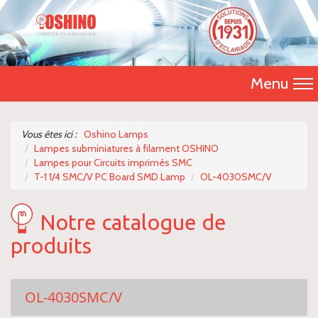
Menu
Accueil
Vous êtes ici :
Oshino Lamps
Lampes subminiatures à filament OSHINO
Présentation
Lampes pour Circuits imprimés SMC
T-1 1/4 SMC/V PC Board SMD Lamp
OL-4030SMC/V
Catalogue 2026
Notre catalogue de
Nos produits
produits
Nous contacter
OL-4030SMC/V