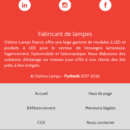
Oshino
Oshino
Oshino
Lamps
Lamps
Lamps
sur
sur
sur
LinkedIn
Instagram
Facebook
Fabricant de lampes
Oshino Lamps France offre une large gamme de modules à LED et
produits à LED pour le secteur de l'enseigne lumineuse,
l'agencement, l'automobile et l'aéronautique. Nous élaborons des
solutions d'éclairage sur mesure pour offrir à nos clients des kits
prêts à être intégrés.
©
Oshino Lamps
-
Pyréweb
2017-2026
Accueil
Haut de page
Référencement
Mentions légales
CGV
Nous contacter