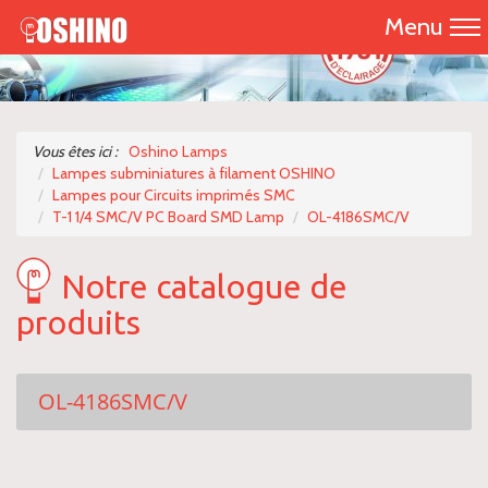
Menu
Accueil
Présentation
Vous êtes ici :
Oshino Lamps
Lampes subminiatures à filament OSHINO
Catalogue 2026
Lampes pour Circuits imprimés SMC
T-1 1/4 SMC/V PC Board SMD Lamp
OL-4186SMC/V
Nos produits
Notre catalogue de
Nous contacter
produits
OL-4186SMC/V