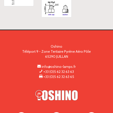
Oshino
Téléport 9 - Zone Tertiaire Pyrène Aéro Pôle
65290
JUILLAN
info@oshino-lamps.fr
+33 (0)5 62 32 63 63
+33 (0)5 62 32 63 65