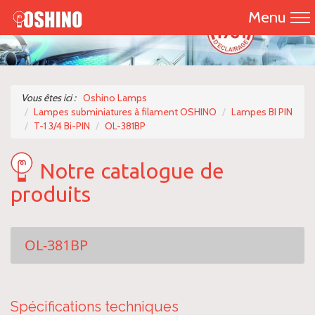
Menu
Accueil
Présentation
Vous êtes ici :
Oshino Lamps
Lampes subminiatures à filament OSHINO
Lampes BI PIN
Catalogue 2026
T-1 3/4 Bi-PIN
OL-381BP
Nos produits
Notre catalogue de
produits
Nous contacter
OL-381BP
Spécifications techniques