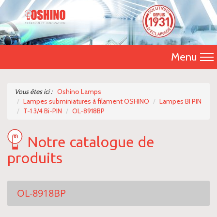
Menu
Accueil
Vous êtes ici :
Oshino Lamps
Lampes subminiatures à filament OSHINO
Lampes BI PIN
Présentation
T-1 3/4 Bi-PIN
OL-8918BP
Catalogue 2026
Notre catalogue de
Nos produits
produits
Nous contacter
OL-8918BP