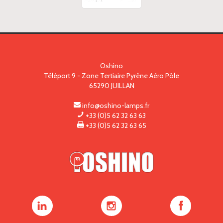
Oshino
Téléport 9 - Zone Tertiaire Pyrène Aéro Pôle
65290
JUILLAN
info@oshino-lamps.fr
+33 (0)5 62 32 63 63
+33 (0)5 62 32 63 65
Oshino
Oshino
Oshino
Lamps
Lamps
Lamps