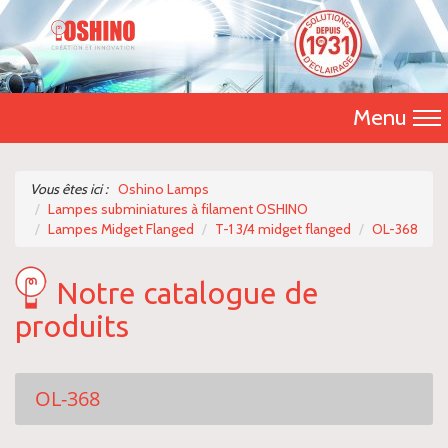
Menu
Accueil
Vous êtes ici :
Oshino Lamps
Lampes subminiatures à filament OSHINO
Présentation
Lampes Midget Flanged
T-1 3/4 midget flanged
OL-368
Catalogue 2026
Notre catalogue de
Nos produits
produits
Nous contacter
OL-368