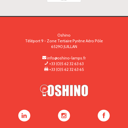
Oshino
Téléport 9 - Zone Tertiaire Pyrène Aéro Pôle
65290
JUILLAN
info@oshino-lamps.fr
+33 (0)5 62 32 63 63
+33 (0)5 62 32 63 65
Oshino
Oshino
Oshino
Lamps
Lamps
Lamps
sur
sur
sur