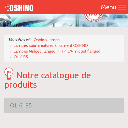
Menu
Accueil
Présentation
Vous êtes ici :
Oshino Lamps
Lampes subminiatures à filament OSHINO
Catalogue 2026
Lampes Midget Flanged
T-1 3/4 midget flanged
OL-6135
Nos produits
Notre catalogue de
Nous contacter
produits
OL-6135