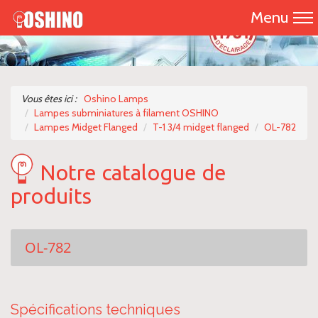
Menu
Accueil
Présentation
Vous êtes ici :
Oshino Lamps
Lampes subminiatures à filament OSHINO
Catalogue 2026
Lampes Midget Flanged
T-1 3/4 midget flanged
OL-782
Nos produits
Notre catalogue de
produits
Nous contacter
OL-782
Spécifications techniques