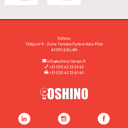
Oshino
Téléport 9 - Zone Tertiaire Pyrène Aéro Pôle
65290
JUILLAN
info@oshino-lamps.fr
+33 (0)5 62 32 63 63
+33 (0)5 62 32 63 65
Oshino
Oshino
Oshino
Lamps
Lamps
Lamps