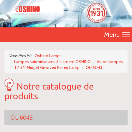
Menu
Accueil
Vous êtes ici :
Oshino Lamps
Lampes subminiatures à filament OSHINO
Autres lampes
Présentation
T-1 3/4 Midget Grooved Based Lamp
OL-6043
Catalogue 2026
Notre catalogue de
Nos produits
produits
Nous contacter
OL-6043