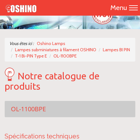
Menu
Accueil
Présentation
Vous êtes ici :
Oshino Lamps
Lampes subminiatures à filament OSHINO
Lampes BI PIN
Catalogue 2026
T-1 Bi-PIN Type E
OL-1100BPE
Nos produits
Notre catalogue de
produits
Nous contacter
OL-1100BPE
Spécifications techniques