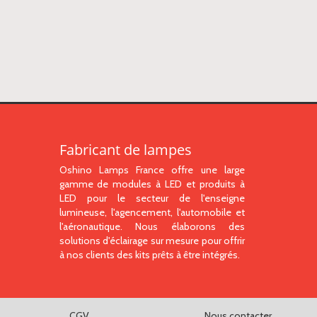
Fabricant de lampes
Oshino Lamps France offre une large
gamme de modules à LED et produits à
LED pour le secteur de l'enseigne
lumineuse, l'agencement, l'automobile et
l'aéronautique. Nous élaborons des
solutions d'éclairage sur mesure pour offrir
à nos clients des kits prêts à être intégrés.
CGV
Nous contacter