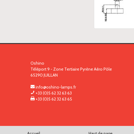
Oshino
Téléport 9 - Zone Tertiaire Pyrène Aéro Pôle
65290
JUILLAN
info@oshino-lamps.fr
+33 (0)5 62 32 63 63
+33 (0)5 62 32 63 65
Accueil
Haut de page