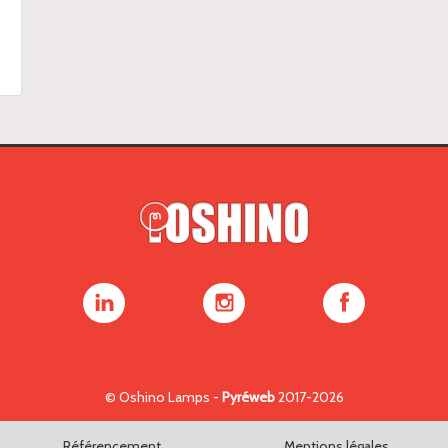
Oshino
Oshino
Oshino
Lamps
Lamps
Lamps
sur
sur
sur
LinkedIn
Instagram
Facebook
©
Oshino Lamps
-
Pyréweb
2017-2026
Référencement
Mentions légales