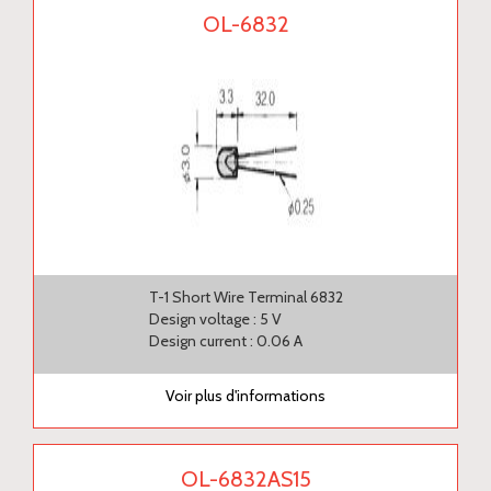
OL-6832
T-1 Short Wire Terminal 6832
Design voltage : 5 V
Design current : 0.06 A
Voir plus d'informations
OL-6832AS15