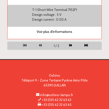
T-1 Short Wire Terminal 7152F1
Design voltage : 5 V
Design current : 0.125 A
Voir plus d'informations
1 / 2
Oshino
Téléport 9 - Zone Tertiaire Pyrène Aéro Pôle
65290
JUILLAN
info@oshino-lamps.fr
+33 (0)5 62 32 63 63
+33 (0)5 62 32 63 65