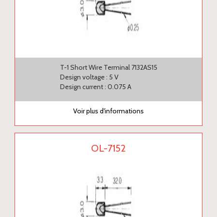
T-1 Short Wire Terminal 7132AS15
Design voltage : 5 V
Design current : 0.075 A
Voir plus d'informations
OL-7152