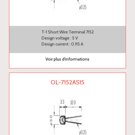
T-1 Short Wire Terminal 7152
Design voltage : 5 V
Design current : 0.115 A
Voir plus d'informations
OL-7152AS15