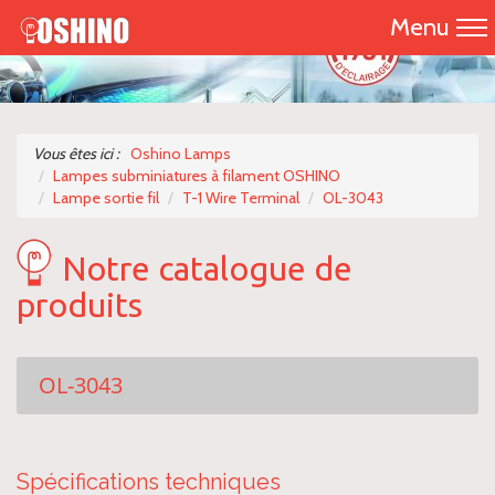
Menu
Accueil
Présentation
Vous êtes ici :
Oshino Lamps
Lampes subminiatures à filament OSHINO
Catalogue 2026
Lampe sortie fil
T-1 Wire Terminal
OL-3043
Nos produits
Notre catalogue de
produits
Nous contacter
OL-3043
Spécifications techniques